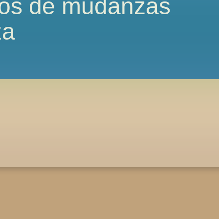
os de mudanzas
za